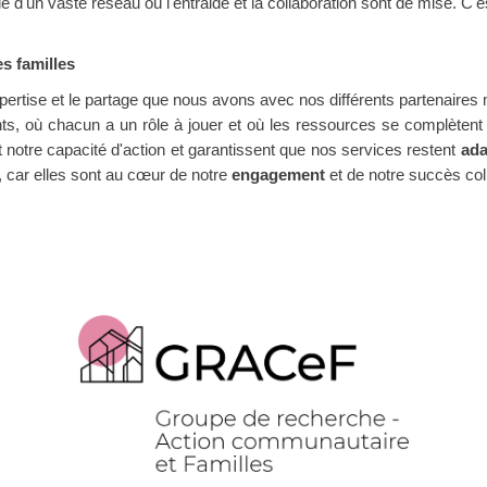
ie d'un vaste réseau où l'entraide et la collaboration sont de mise. C
s familles
l'expertise et le partage que nous avons avec nos différents partenair
nts, où chacun a un rôle à jouer et où les ressources se complètent 
nt notre capacité d'action et garantissent que nos services restent
ada
, car elles sont au cœur de notre
engagement
et de notre succès coll